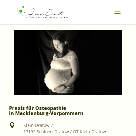
Praxis für Osteopathie
in Mecklenburg-Vorpommern

Klein Dratow 7
17192 Schloen-Dratow / OT Klein Dratow